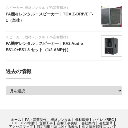
スピーカー
,
機材レンタル（PA音響機材）
PA機材レンタル：スピーカー｜TOA Z-DRIVE F-
1（単体）
スピーカー
,
機材レンタル（PA音響機材）
PA機材レンタル：スピーカー｜KV2 Audio
ES1.0+ES1.8 セット（1/2 AMP付）
過去の情報
過
去
の
情
報
ホーム
PA・音響制作
機材レンタル
機材販売
ハイレゾREC
CD・DVD制作
音響工事
音響工事実績
会社案内
会社沿革
アクセスマップ
特定商取引法に関する表示
個人情報保護について