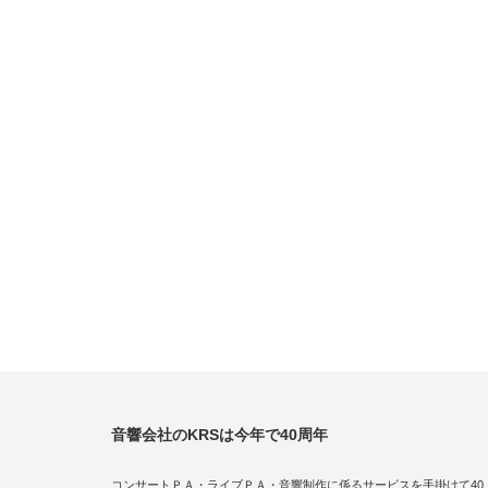
音響会社のKRSは今年で40周年
コンサートＰＡ・ライブＰＡ・音響制作に係るサービスを手掛けて40