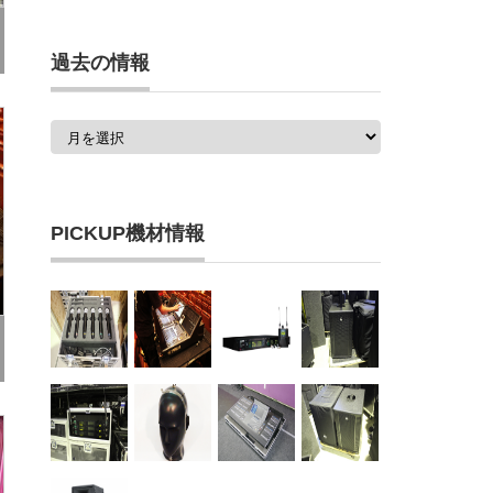
過去の情報
過
去
の
情
報
PICKUP機材情報