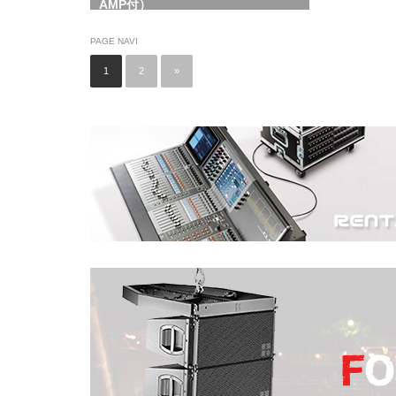
AMP付）
PAGE NAVI
1
2
»