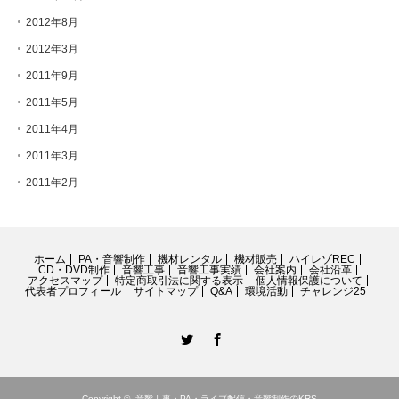
2012年8月
2012年3月
2011年9月
2011年5月
2011年4月
2011年3月
2011年2月
ホーム
PA・音響制作
機材レンタル
機材販売
ハイレゾREC
CD・DVD制作
音響工事
音響工事実績
会社案内
会社沿革
アクセスマップ
特定商取引法に関する表示
個人情報保護について
代表者プロフィール
サイトマップ
Q&A
環境活動
チャレンジ25
Twitter
Facebook
Copyright ©
音響工事・PA・ライブ配信・音響制作のKRS