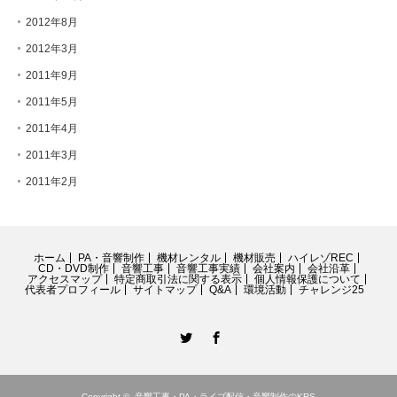
2012年8月
2012年3月
2011年9月
2011年5月
2011年4月
2011年3月
2011年2月
ホーム
PA・音響制作
機材レンタル
機材販売
ハイレゾREC
CD・DVD制作
音響工事
音響工事実績
会社案内
会社沿革
アクセスマップ
特定商取引法に関する表示
個人情報保護について
代表者プロフィール
サイトマップ
Q&A
環境活動
チャレンジ25
Twitter
Facebook
Copyright ©
音響工事・PA・ライブ配信・音響制作のKRS