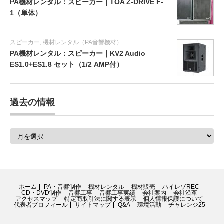
PA機材レンタル：スピーカー｜TOA Z-DRIVE F-
1（単体）
スピーカー
,
機材レンタル（PA音響機材）
PA機材レンタル：スピーカー｜KV2 Audio
ES1.0+ES1.8 セット（1/2 AMP付）
過去の情報
過
去
の
情
報
ホーム
PA・音響制作
機材レンタル
機材販売
ハイレゾREC
CD・DVD制作
音響工事
音響工事実績
会社案内
会社沿革
アクセスマップ
特定商取引法に関する表示
個人情報保護について
代表者プロフィール
サイトマップ
Q&A
環境活動
チャレンジ25