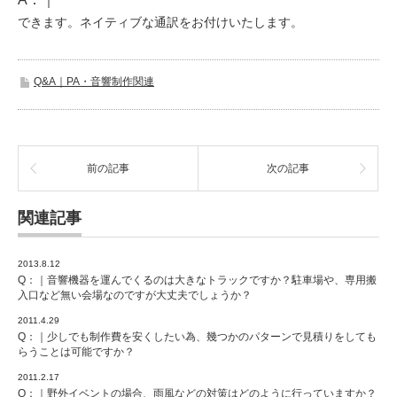
できます。ネイティブな通訳をお付けいたします。
Q&A｜PA・音響制作関連
前の記事
次の記事
関連記事
2013.8.12
Q：｜音響機器を運んでくるのは大きなトラックですか？駐車場や、専用搬
入口など無い会場なのですが大丈夫でしょうか？
2011.4.29
Q：｜少しでも制作費を安くしたい為、幾つかのパターンで見積りをしても
らうことは可能ですか？
2011.2.17
Q：｜野外イベントの場合、雨風などの対策はどのように行っていますか？